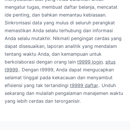
mengatur tugas, membuat daftar belanja, mencatat
ide penting, dan bahkan memantau kebiasaan.
Sinkronisasi data yang mulus di seluruh perangkat
memastikan Anda selalu terhubung dan informasi
Anda selalu mutakhir. Nikmati pengingat cerdas yang
dapat disesuaikan, laporan analitik yang mendalam
tentang waktu Anda, dan kemampuan untuk
berkolaborasi dengan orang lain
t9999 login
.
situs
t9999
.. Dengan t9999, Anda dapat mengucapkan
selamat tinggal pada kekacauan dan menyambut
efisiensi yang tak tertandingi
t9999 daftar
.. Unduh
sekarang dan mulailah pengalaman manajemen waktu
yang lebih cerdas dan terorganisir.