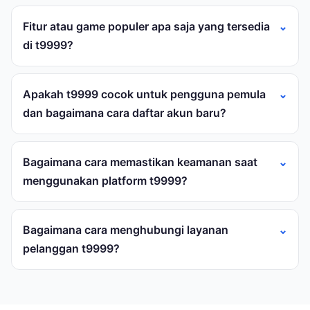
Fitur atau game populer apa saja yang tersedia
di t9999?
Apakah t9999 cocok untuk pengguna pemula
dan bagaimana cara daftar akun baru?
Bagaimana cara memastikan keamanan saat
menggunakan platform t9999?
Bagaimana cara menghubungi layanan
pelanggan t9999?